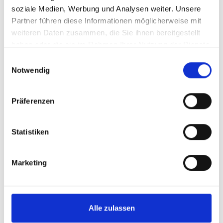
soziale Medien, Werbung und Analysen weiter. Unsere
Partner führen diese Informationen möglicherweise mit
weiteren Daten zusammen, die Sie ihnen bereitgestellt
haben oder die sie im Rahmen Ihrer Nutzung der Dienste
gesammelt haben.
E
Notwendig
i
n
w
Präferenzen
i
l
l
Statistiken
i
g
Marketing
u
n
g
s
Alle zulassen
a